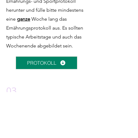
Ernährungs- und Sportprotokoll
herunter und fülle bitte mindestens
eine
ganze
Woche lang das
Ernährungsprotokoll aus. Es sollten
typische Arbeitstage und auch das
Wochenende abgebildet sein.
PROTOKOLL
03
Sobald Du angefangen hast das
Ernährungsprotokoll auszufüllen,
kannst du einen Termin buchen.
Schicke mir das Protokoll mindestens